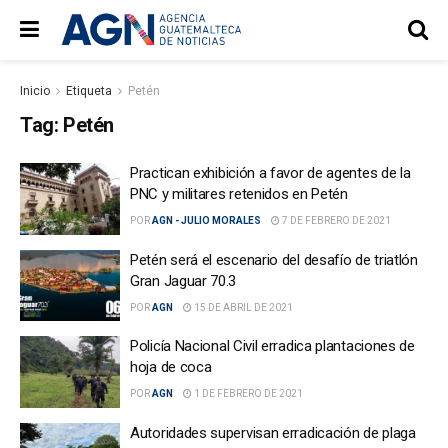
Inicio
Etiqueta
Petén
Tag:
Petén
Practican exhibición a favor de agentes de la
PNC y militares retenidos en Petén
POR
AGN - JULIO MORALES
7 DE FEBRERO DE 2021
Petén será el escenario del desafío de triatlón
Gran Jaguar 70.3
POR
AGN
15 DE ABRIL DE 2021
Policía Nacional Civil erradica plantaciones de
hoja de coca
POR
AGN
1 DE FEBRERO DE 2021
Autoridades supervisan erradicación de plaga