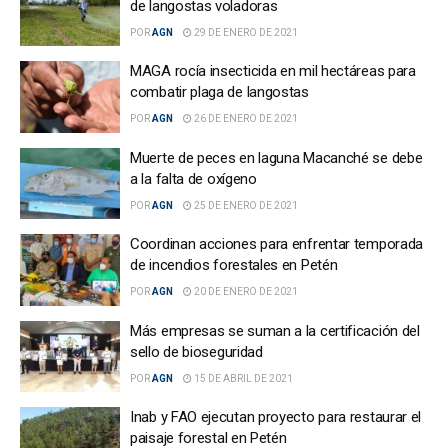
de langostas voladoras
POR
AGN
29 DE ENERO DE 2021
MAGA rocía insecticida en mil hectáreas para
combatir plaga de langostas
POR
AGN
26 DE ENERO DE 2021
Muerte de peces en laguna Macanché se debe
a la falta de oxígeno
POR
AGN
25 DE ENERO DE 2021
Coordinan acciones para enfrentar temporada
de incendios forestales en Petén
POR
AGN
20 DE ENERO DE 2021
Más empresas se suman a la certificación del
sello de bioseguridad
POR
AGN
15 DE ABRIL DE 2021
Inab y FAO ejecutan proyecto para restaurar el
paisaje forestal en Petén