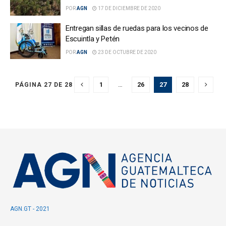
POR
AGN
17 DE DICIEMBRE DE 2020
Entregan sillas de ruedas para los vecinos de
Escuintla y Petén
POR
AGN
23 DE OCTUBRE DE 2020
1
…
26
27
28
PÁGINA 27 DE 28
AGN.GT - 2021