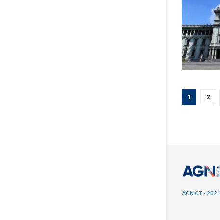
1
2
AGN.GT - 202