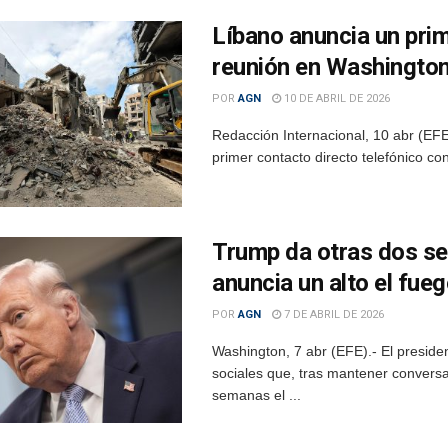
Líbano anuncia un prim
reunión en Washington
POR
AGN
10 DE ABRIL DE 2026
Redacción Internacional, 10 abr (EFE
primer contacto directo telefónico co
Trump da otras dos se
anuncia un alto el fueg
POR
AGN
7 DE ABRIL DE 2026
Washington, 7 abr (EFE).- El presid
sociales que, tras mantener conversa
semanas el ...