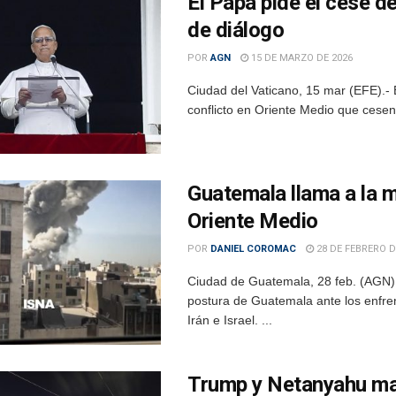
El Papa pide el cese de
de diálogo
POR
AGN
15 DE MARZO DE 2026
Ciudad del Vaticano, 15 mar (EFE).- 
conflicto en Oriente Medio que cesen
Guatemala llama a la 
Oriente Medio
POR
DANIEL COROMAC
28 DE FEBRERO D
Ciudad de Guatemala, 28 feb. (AGN).-
postura de Guatemala ante los enfren
Irán e Israel. ...
Trump y Netanyahu man