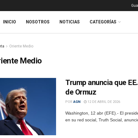
Gua
INICIO
NOSOTROS
NOTICIAS
CATEGORÍAS
eta
Oriente Medio
riente Medio
Trump anuncia que EE. 
de Ormuz
POR
AGN
12 DE ABRIL DE 2026
Washington, 12 abr (EFE).- El presi
en su red social, Truth Social, anunc