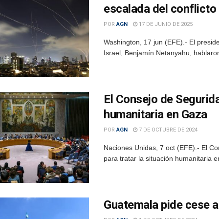
escalada del conflicto 
POR
AGN
17 DE JUNIO DE 2025
Washington, 17 jun (EFE).- El presid
Israel, Benjamín Netanyahu, hablaron 
El Consejo de Segurida
humanitaria en Gaza
POR
AGN
7 DE OCTUBRE DE 2024
Naciones Unidas, 7 oct (EFE).- El C
para tratar la situación humanitaria 
Guatemala pide cese a