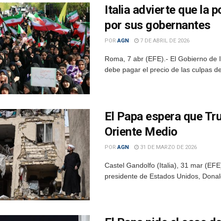
Italia advierte que la 
por sus gobernantes
POR
AGN
7 DE ABRIL DE 2026
Roma, 7 abr (EFE).- El Gobierno de It
debe pagar el precio de las culpas de
El Papa espera que Tru
Oriente Medio
POR
AGN
31 DE MARZO DE 2026
Castel Gandolfo (Italia), 31 mar (EF
presidente de Estados Unidos, Donal