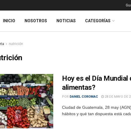
Gu
INICIO
NOSOTROS
NOTICIAS
CATEGORÍAS
eta
nutrición
trición
Hoy es el Día Mundial d
alimentas?
POR
DANIEL COROMAC
28 DE MAYO DE 2
Ciudad de Guatemala, 28 may (AGN).
hábitos y qué tan dispuesta está cad