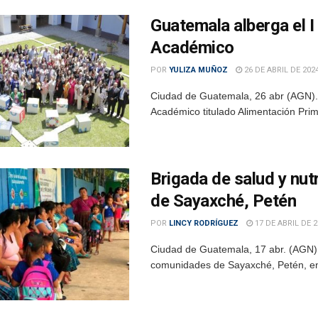
Guatemala alberga el I
Académico
POR
YULIZA MUÑOZ
26 DE ABRIL DE 202
Ciudad de Guatemala, 26 abr (AGN).-
Académico titulado Alimentación Primer
Brigada de salud y nut
de Sayaxché, Petén
POR
LINCY RODRÍGUEZ
17 DE ABRIL DE 2
Ciudad de Guatemala, 17 abr. (AGN).-
comunidades de Sayaxché, Petén, en b