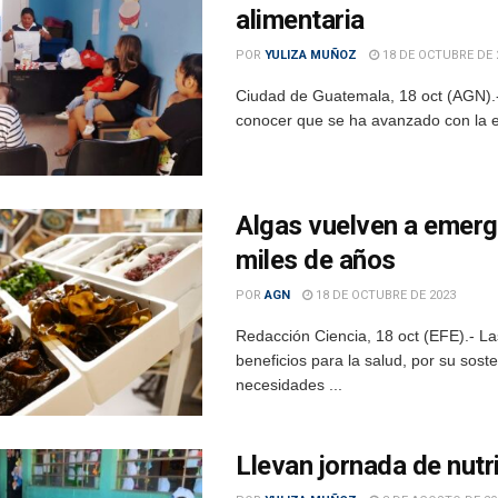
alimentaria
POR
YULIZA MUÑOZ
18 DE OCTUBRE DE 
Ciudad de Guatemala, 18 oct (AGN).- 
conocer que se ha avanzado con la en
Algas vuelven a emer
miles de años
POR
AGN
18 DE OCTUBRE DE 2023
Redacción Ciencia, 18 oct (EFE).- L
beneficios para la salud, por su sost
necesidades ...
Llevan jornada de nutr