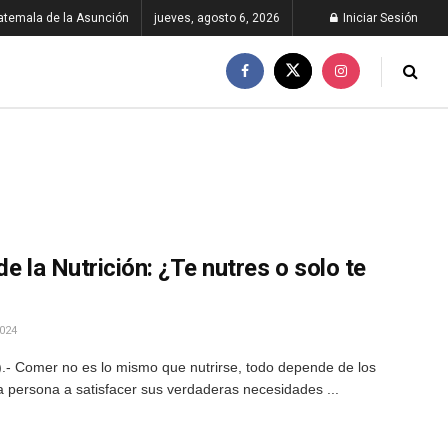
atemala de la Asunción
jueves, agosto 6, 2026
Iniciar Sesión
e la Nutrición: ¿Te nutres o solo te
024
- Comer no es lo mismo que nutrirse, todo depende de los
a persona a satisfacer sus verdaderas necesidades ...