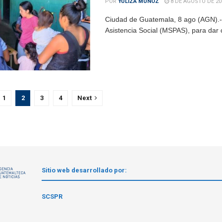
POR
YULIZA MUÑOZ
8 DE AGOSTO DE 20
Ciudad de Guatemala, 8 ago (AGN).- C
Asistencia Social (MSPAS), para dar 
1
2
3
4
Next
Sitio web desarrollado por:
1
SCSPR