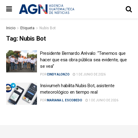
Inicio
Etiqueta
Nubis Bot
Tag:
Nubis Bot
Presidente Bernardo Arévalo: “Tenemos que
hacer que esa obra pública sea evidente, que
se vea”
POR
CINDY ALONZO
1 DE JUNIO DE 2026
Insivumeh habilita Nubis Bot, asistente
meteorológico en tiempo real
POR
MARIANA L. ESCOBEDO
1 DE JUNIO DE 2026