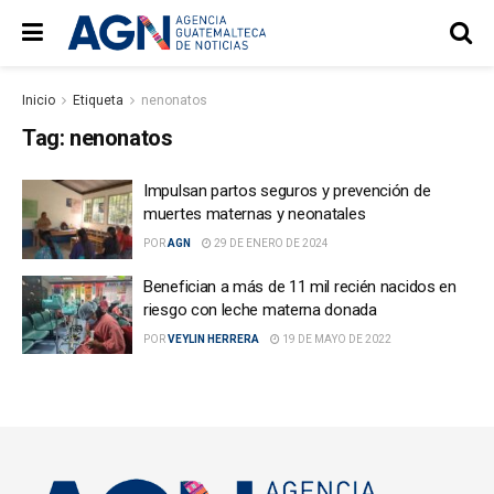
Inicio
Etiqueta
nenonatos
Tag:
nenonatos
Impulsan partos seguros y prevención de
muertes maternas y neonatales
POR
AGN
29 DE ENERO DE 2024
Benefician a más de 11 mil recién nacidos en
riesgo con leche materna donada
POR
VEYLIN HERRERA
19 DE MAYO DE 2022