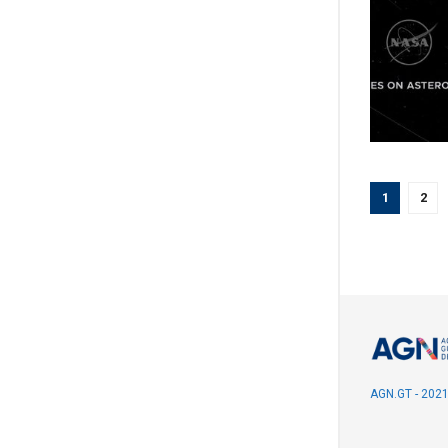
1
2
AGN.GT - 202