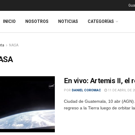
Gua
INICIO
NOSOTROS
NOTICIAS
CATEGORÍAS
eta
NASA
ASA
En vivo: Artemis II, el 
POR
DANIEL COROMAC
11 DE ABRIL DE 2
Ciudad de Guatemala, 10 abr (AGN).- 
regreso a la Tierra luego de orbitar l