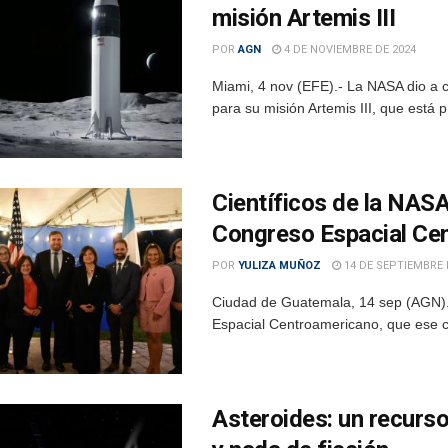
misión Artemis III
POR
AGN
4 DE NOVIEMBRE DE 2024
Miami, 4 nov (EFE).- La NASA dio a 
para su misión Artemis III, que está p
Científicos de la NASA
Congreso Espacial Ce
POR
YULIZA MUÑOZ
14 DE SEPTIEMBRE 
Ciudad de Guatemala, 14 sep (AGN).
Espacial Centroamericano, que ese cel
Asteroides: un recurso