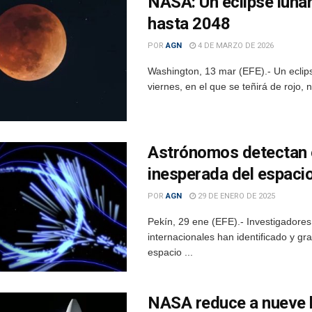
NASA: Un eclipse lunar
hasta 2048
POR
AGN
4 DE MARZO DE 2026
Washington, 13 mar (EFE).- Un eclips
viernes, en el que se teñirá de rojo, n
Astrónomos detectan 
inesperada del espaci
POR
AGN
29 DE ENERO DE 2025
Pekín, 29 ene (EFE).- Investigadores 
internacionales han identificado y g
espacio ...
NASA reduce a nueve la