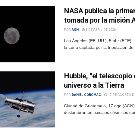
NASA publica la primer
tomada por la misión A
POR
AGN
5 DE ABRIL DE 2026
Los Ángeles (EE. UU.), 5 abr (EFE).-
la Luna captada por la tripulación de l
Hubble, “el telescopio 
universo a la Tierra
POR
DANIEL COROMAC
17 DE AGOSTO DE
Ciudad de Guatemala, 17 ago (AGN).-
deslumbrantes paisajes cósmicos que 