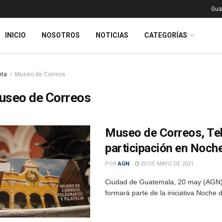
Gua
INICIO
NOSOTROS
NOTICIAS
CATEGORÍAS
eta
Museo de Correos
useo de Correos
Museo de Correos, Telé
participación en Noch
POR
AGN
20 DE MAYO DE 2021
Ciudad de Guatemala, 20 may (AGN).-
formará parte de la iniciativa Noche d