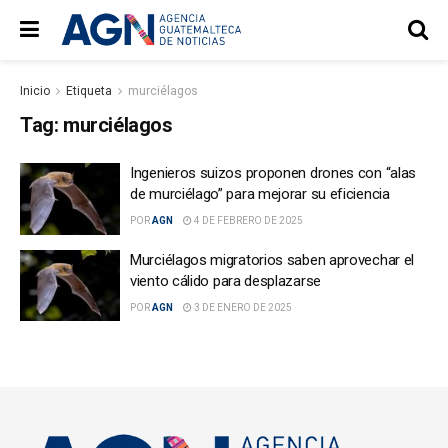
Inicio
Etiqueta
murciélagos
Tag:
murciélagos
Ingenieros suizos proponen drones con “alas
de murciélago” para mejorar su eficiencia
POR
AGN
4 DE FEBRERO DE 2025
Murciélagos migratorios saben aprovechar el
viento cálido para desplazarse
POR
AGN
3 DE ENERO DE 2025