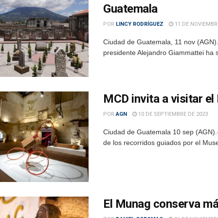
Guatemala
POR
LINCY RODRÍGUEZ
11 DE NOVIEMBRE
Ciudad de Guatemala, 11 nov (AGN).- 
presidente Alejandro Giammattei ha s
MCD invita a visitar 
POR
AGN
10 DE SEPTIEMBRE DE 2023
Ciudad de Guatemala 10 sep (AGN).- E
de los recorridos guiados por el Mus
El Munag conserva más