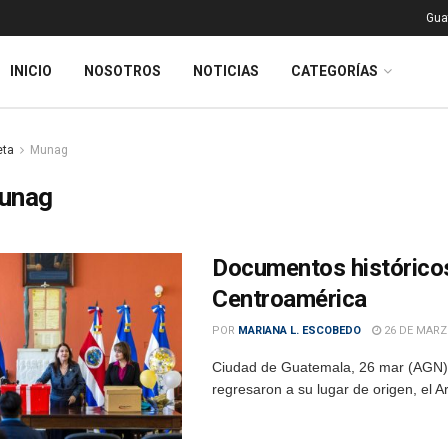
Gua
INICIO
NOSOTROS
NOTICIAS
CATEGORÍAS
eta
Munag
unag
Documentos históricos
Centroamérica
POR
MARIANA L. ESCOBEDO
26 DE MARZ
Ciudad de Guatemala, 26 mar (AGN).-
regresaron a su lugar de origen, el 