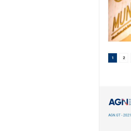
1
2
AGN.GT - 202