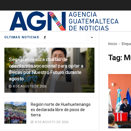
ÚLTIMAS NOTICIAS
Inicio
Etiqu
Tag:
M
Segeplan realiza charlas de
orientación vocacional para optar a
Becas por Nuestro Futuro durante
agosto
8 DE AGOSTO DE 2026
Región norte de Huehuetenango
es declarada libre de pisos de
tierra
8 DE AGOSTO DE 2026