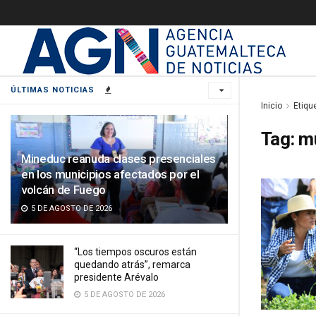
ÚLTIMAS NOTICIAS
Inicio
Etiqu
Tag:
m
Mineduc reanuda clases presenciales
en los municipios afectados por el
volcán de Fuego
5 DE AGOSTO DE 2026
“Los tiempos oscuros están
quedando atrás”, remarca
presidente Arévalo
5 DE AGOSTO DE 2026