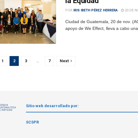
la Equidad”
POR
IRIS IBETH PÉREZ HERRERA
20 DE N
Ciudad de Guatemala, 20 de nov. (AG
apoyo de We Effect, lleva a cabo una 
1
2
3
…
7
Next
Sitio web desarrollado por:
1
SCSPR