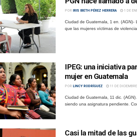
PGN hace llamado a den
POR
IRIS IBETH PÉREZ HERRERA
1 DE EN
Ciudad de Guatemala, 1 en. (AGN)- L
que las mujeres víctimas de violenci
IPEG: una iniciativa p
mujer en Guatemala
POR
LINCY RODRÍGUEZ
11 DE DICIEMBRE
Ciudad de Guatemala, 11 dic. (AGN).
siendo una asignatura pendiente. Con
Casi la mitad de las g