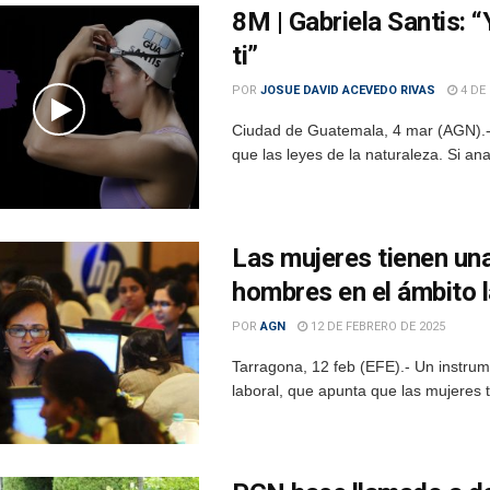
8M | Gabriela Santis: “
ti”
POR
JOSUE DAVID ACEVEDO RIVAS
4 DE
Ciudad de Guatemala, 4 mar (AGN).- 
que las leyes de la naturaleza. Si ana
Las mujeres tienen una
hombres en el ámbito l
POR
AGN
12 DE FEBRERO DE 2025
Tarragona, 12 feb (EFE).- Un instrum
laboral, que apunta que las mujeres t