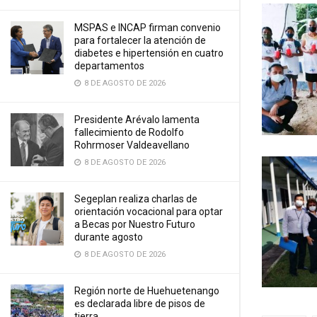
MSPAS e INCAP firman convenio
para fortalecer la atención de
diabetes e hipertensión en cuatro
departamentos
8 DE AGOSTO DE 2026
Presidente Arévalo lamenta
fallecimiento de Rodolfo
Rohrmoser Valdeavellano
8 DE AGOSTO DE 2026
Segeplan realiza charlas de
orientación vocacional para optar
a Becas por Nuestro Futuro
durante agosto
8 DE AGOSTO DE 2026
Región norte de Huehuetenango
es declarada libre de pisos de
tierra