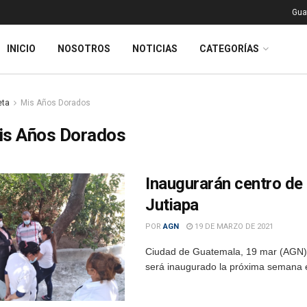
Gua
INICIO
NOSOTROS
NOTICIAS
CATEGORÍAS
eta
Mis Años Dorados
is Años Dorados
Inaugurarán centro de
Jutiapa
POR
AGN
19 DE MARZO DE 2021
Ciudad de Guatemala, 19 mar (AGN).
será inaugurado la próxima semana en