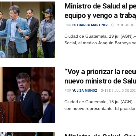
Ministro de Salud al p
equipo y vengo a traba
POR
ESTUARDO MARTÍNEZ
19 DE JULIO 
Ciudad de Guatemala, 19 jul (AGN).– 
Social, el medico Joaquín Barnoya se 
“Voy a priorizar la rec
nuevo ministro de Sal
POR
YULIZA MUÑOZ
15 DE JULIO DE 202
Ciudad de Guatemala, 15 jul (AGN).- 
con nuevo representante. El presiden