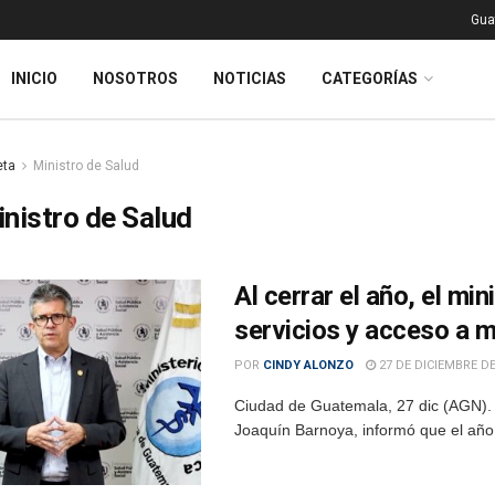
Gua
INICIO
NOSOTROS
NOTICIAS
CATEGORÍAS
eta
Ministro de Salud
nistro de Salud
Al cerrar el año, el mi
servicios y acceso a
POR
CINDY ALONZO
27 DE DICIEMBRE DE
Ciudad de Guatemala, 27 dic (AGN). - E
Joaquín Barnoya, informó que el año 