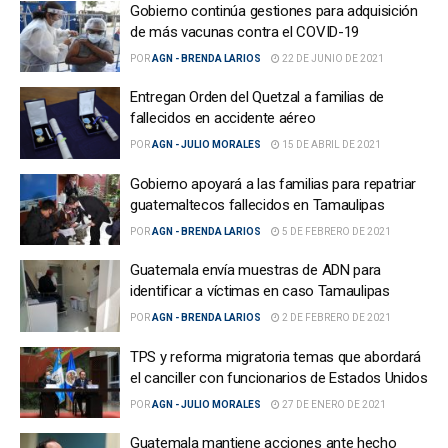
Gobierno continúa gestiones para adquisición
de más vacunas contra el COVID-19
POR
AGN - BRENDA LARIOS
22 DE JUNIO DE 2021
Entregan Orden del Quetzal a familias de
fallecidos en accidente aéreo
POR
AGN - JULIO MORALES
15 DE ABRIL DE 2021
Gobierno apoyará a las familias para repatriar
guatemaltecos fallecidos en Tamaulipas
POR
AGN - BRENDA LARIOS
5 DE FEBRERO DE 2021
Guatemala envía muestras de ADN para
identificar a víctimas en caso Tamaulipas
POR
AGN - BRENDA LARIOS
2 DE FEBRERO DE 2021
TPS y reforma migratoria temas que abordará
el canciller con funcionarios de Estados Unidos
POR
AGN - JULIO MORALES
27 DE ENERO DE 2021
Guatemala mantiene acciones ante hecho