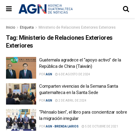
Inicio
Etiqueta
Ministerio de Relaciones Exteriores Exteriores
Tag:
Ministerio de Relaciones Exteriores
Exteriores
Guatemala agradece el “apoyo activo” de la
República de China (Taiwán)
POR
AGN
6 DE AGOSTO DE 2024
Comparten vivencias de la Semana Santa
guatemalteca en la Santa Sede
POR
AGN
2 DE ABRIL DE 2024
“Piénsalo bien”, el libro para concientizar sobre
la migración irregular
POR
AGN - BRENDA LARIOS
5 DE OCTUBRE DE 2021