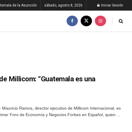
temala de la Asunción
sábado, agosto 8, 2026
Iniciar Sesión
e Millicom: “Guatemala es una
Mauricio Ramos, director ejecutivo de Millicom Internacional, es
primer Foro de Economía y Negocios Forbes en Español, quien ...