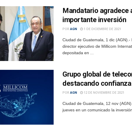
Mandatario agradece a
importante inversión
POR
AGN
1 DE DICIEMBRE DE 2021
Ciudad de Guatemala, 1 dic (AGN).- 
director ejecutivo de Millicom Intern
depositada en ...
Grupo global de telec
destacando confianza
POR
AGN
12 DE NOVIEMBRE DE 2021
Ciudad de Guatemala, 12 nov (AGN).-
jueves en un comunicado la inversión 