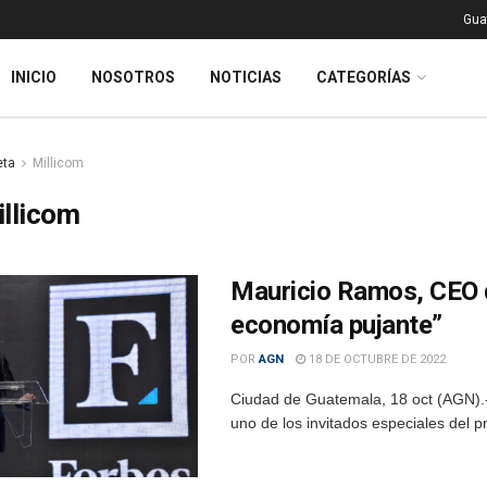
Gua
INICIO
NOSOTROS
NOTICIAS
CATEGORÍAS
eta
Millicom
llicom
Mauricio Ramos, CEO d
economía pujante”
POR
AGN
18 DE OCTUBRE DE 2022
Ciudad de Guatemala, 18 oct (AGN).- 
uno de los invitados especiales del 