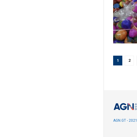
1
2
AGN.GT - 202