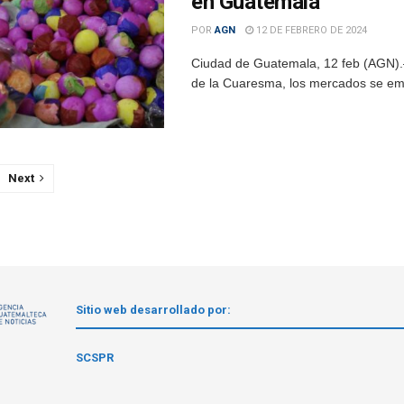
en Guatemala
POR
AGN
12 DE FEBRERO DE 2024
Ciudad de Guatemala, 12 feb (AGN).— 
de la Cuaresma, los mercados se empi
Next
Sitio web desarrollado por:
1
SCSPR