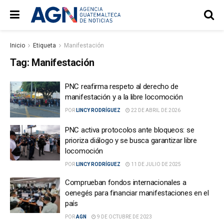
Inicio
Etiqueta
Manifestación
Tag:
Manifestación
PNC reafirma respeto al derecho de
manifestación y a la libre locomoción
POR
LINCY RODRÍGUEZ
22 DE ABRIL DE 2026
PNC activa protocolos ante bloqueos: se
prioriza diálogo y se busca garantizar libre
locomoción
POR
LINCY RODRÍGUEZ
11 DE JULIO DE 2025
Comprueban fondos internacionales a
oenegés para financiar manifestaciones en el
país
POR
AGN
9 DE OCTUBRE DE 2023