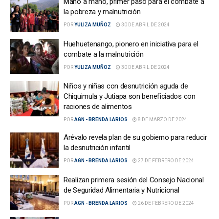
Mano a mano, primer paso para el combate a
la pobreza y malnutrición
POR
YULIZA MUÑOZ
30 DE ABRIL DE 2024
Huehuetenango, pionero en iniciativa para el
combate a la malnutrición
POR
YULIZA MUÑOZ
30 DE ABRIL DE 2024
Niños y niñas con desnutrición aguda de
Chiquimula y Jutiapa son beneficiados con
raciones de alimentos
POR
AGN - BRENDA LARIOS
8 DE MARZO DE 2024
Arévalo revela plan de su gobierno para reducir
la desnutrición infantil
POR
AGN - BRENDA LARIOS
27 DE FEBRERO DE 2024
Realizan primera sesión del Consejo Nacional
de Seguridad Alimentaria y Nutricional
POR
AGN - BRENDA LARIOS
26 DE FEBRERO DE 2024