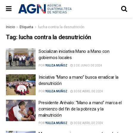
Inicio
Etiqueta
lucha contra la desnutrición
Tag:
lucha contra la desnutrición
Socializan iniciativa Mano a Mano con
gobiernos locales
POR
YULIZA MUÑOZ
2 DE JUNIO DE 2024
Iniciativa “Mano a mano” busca erradicar la
desnutrición
POR
YULIZA MUÑOZ
30 DE ABRIL DE 2024
Presidente Arévalo: “Mano a mano” marca el
comienzo del fin de la pobreza y la
malnutrición
POR
YULIZA MUÑOZ
30 DE ABRIL DE 2024