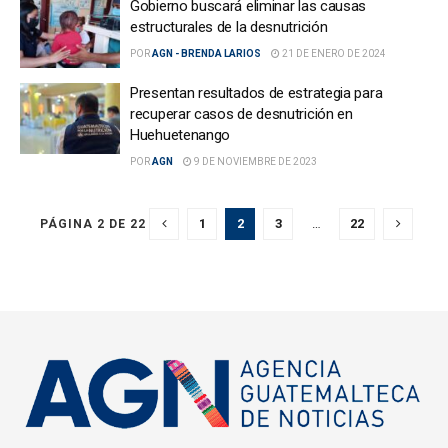
Gobierno buscará eliminar las causas
estructurales de la desnutrición
POR
AGN - BRENDA LARIOS
21 DE ENERO DE 2024
Presentan resultados de estrategia para
recuperar casos de desnutrición en
Huehuetenango
POR
AGN
9 DE NOVIEMBRE DE 2023
1
2
3
…
22
PÁGINA 2 DE 22