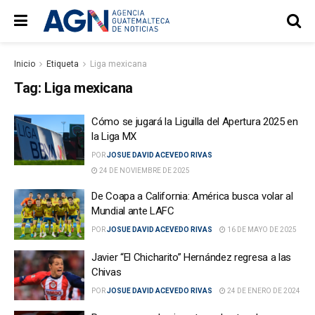
Inicio
Etiqueta
Liga mexicana
Tag:
Liga mexicana
Cómo se jugará la Liguilla del Apertura 2025 en
la Liga MX
POR
JOSUE DAVID ACEVEDO RIVAS
24 DE NOVIEMBRE DE 2025
De Coapa a California: América busca volar al
Mundial ante LAFC
POR
JOSUE DAVID ACEVEDO RIVAS
16 DE MAYO DE 2025
Javier “El Chicharito” Hernández regresa a las
Chivas
POR
JOSUE DAVID ACEVEDO RIVAS
24 DE ENERO DE 2024