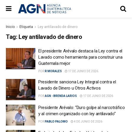
Inicio
Etiqueta
Ley antilavado de dinero
Tag:
Ley antilavado de dinero
El presidente Arévalo destaca la Ley contra el
Lavado como herramienta para construir una
Guatemala mejor
POR
R MORALES
17 DE JUNIO DE 2026
Presidente sanciona Ley Integral contra el
Lavado de Dinero u Otros Activos
POR
AGN - BRENDA LARIOS
17 DE JUNIO DE 2026
Presidente Arévalo: “Duro golpe al narcotráfico
y al crimen organizado con ley antilavado”
POR
PABLO PALOMO
4 DE JUNIO DE 2026