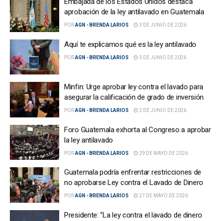
Embajada de los Estados Unidos destaca
aprobación de la ley antilavado en Guatemala
POR
AGN - BRENDA LARIOS
3 DE JUNIO DE 2026
Aquí te explicamos qué es la ley antilavado
POR
AGN - BRENDA LARIOS
3 DE JUNIO DE 2026
Minfin: Urge aprobar ley contra el lavado para
asegurar la calificación de grado de inversión
POR
AGN - BRENDA LARIOS
2 DE JUNIO DE 2026
Foro Guatemala exhorta al Congreso a aprobar
la ley antilavado
POR
AGN - BRENDA LARIOS
29 DE MAYO DE 2026
Guatemala podría enfrentar restricciones de
no aprobarse Ley contra el Lavado de Dinero
POR
AGN - BRENDA LARIOS
27 DE MAYO DE 2026
Presidente: “La ley contra el lavado de dinero