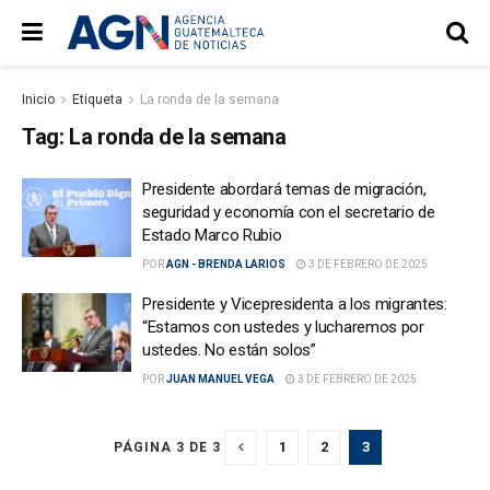
Inicio
Etiqueta
La ronda de la semana
Tag:
La ronda de la semana
Presidente abordará temas de migración,
seguridad y economía con el secretario de
Estado Marco Rubio
POR
AGN - BRENDA LARIOS
3 DE FEBRERO DE 2025
Presidente y Vicepresidenta a los migrantes:
“Estamos con ustedes y lucharemos por
ustedes. No están solos”
POR
JUAN MANUEL VEGA
3 DE FEBRERO DE 2025
1
2
3
PÁGINA 3 DE 3