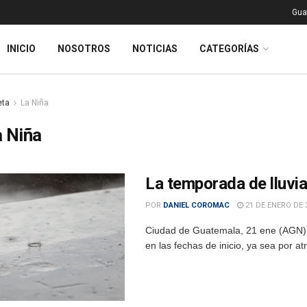
Gua
INICIO
NOSOTROS
NOTICIAS
CATEGORÍAS
eta
La Niña
 Niña
La temporada de lluvia
POR
DANIEL COROMAC
21 DE ENERO DE 
Ciudad de Guatemala, 21 ene (AGN).
en las fechas de inicio, ya sea por at