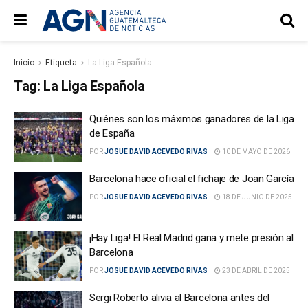
Inicio
Etiqueta
La Liga Española
Tag:
La Liga Española
Quiénes son los máximos ganadores de la Liga
de España
POR
JOSUE DAVID ACEVEDO RIVAS
10 DE MAYO DE 2026
Barcelona hace oficial el fichaje de Joan García
POR
JOSUE DAVID ACEVEDO RIVAS
18 DE JUNIO DE 2025
¡Hay Liga! El Real Madrid gana y mete presión al
Barcelona
POR
JOSUE DAVID ACEVEDO RIVAS
23 DE ABRIL DE 2025
Sergi Roberto alivia al Barcelona antes del