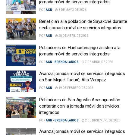
jornada móvil de servicios integrados
POR
AGN
6 DE MAYO DE 2026
Benefician a la población de Sayaxché durante
sexta jornada móvil de servicios integrados
POR
AGN
28 DE ABRIL DE 2026
Pobladores de Huehuetenango asisten a la
jornada móvil de servicios integrados
POR
AGN - BRENDA LARIOS
7 DE ABRIL DE 2026
Avanza jornada móvil de servicios integrados
en San Miguel Tucurú, Alta Verapaz
POR
AGN
19 DE FEBRERO DE 2026
Pobladores de San Agustín Acasaguastlán
contarán con la jornada móvil de servicios
integrados
POR
AGN - BRENDA LARIOS
2 DE DICIEMBRE DE 2025
Avanza jornada móvil de servicios integrados