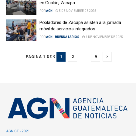
en Gualán, Zacapa
POR
AGN
5 DE NOVIEMBRE DE 2025
Pobladores de Zacapa asisten a la jornada
móvil de servicios integrados
POR
AGN - BRENDA LARIOS
4 DE NOVIEMBRE DE 2025
1
2
…
9
PÁGINA 1 DE 9
AGN.GT - 2021