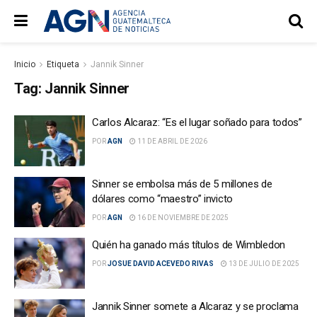
Inicio
Etiqueta
Jannik Sinner
Tag:
Jannik Sinner
Carlos Alcaraz: “Es el lugar soñado para todos”
POR
AGN
11 DE ABRIL DE 2026
Sinner se embolsa más de 5 millones de
dólares como “maestro” invicto
POR
AGN
16 DE NOVIEMBRE DE 2025
Quién ha ganado más títulos de Wimbledon
POR
JOSUE DAVID ACEVEDO RIVAS
13 DE JULIO DE 2025
Jannik Sinner somete a Alcaraz y se proclama