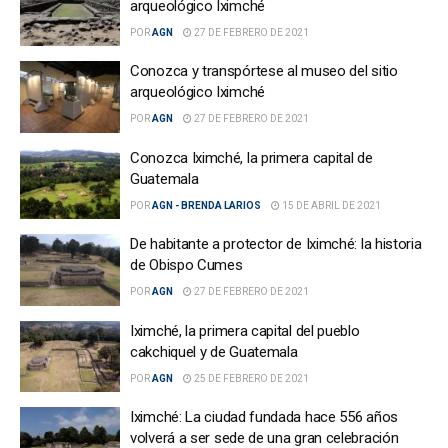
arqueológico Iximché
POR
AGN
27 DE FEBRERO DE 2021
Conozca y transpórtese al museo del sitio
arqueológico Iximché
POR
AGN
27 DE FEBRERO DE 2021
Conozca Iximché, la primera capital de
Guatemala
POR
AGN - BRENDA LARIOS
15 DE ABRIL DE 2021
De habitante a protector de Iximché: la historia
de Obispo Cumes
POR
AGN
27 DE FEBRERO DE 2021
Iximché, la primera capital del pueblo
cakchiquel y de Guatemala
POR
AGN
25 DE FEBRERO DE 2021
Iximché: La ciudad fundada hace 556 años
volverá a ser sede de una gran celebración