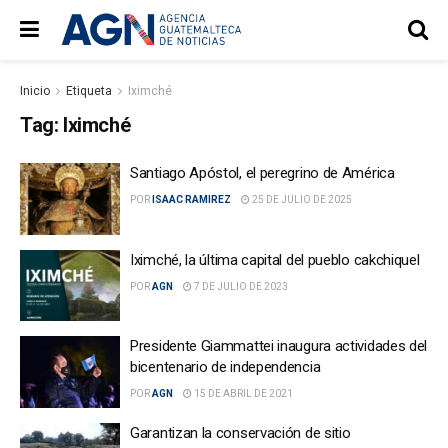
Inicio
Etiqueta
Iximché
Tag:
Iximché
Santiago Apóstol, el peregrino de América
POR
ISAAC RAMIREZ
25 DE JULIO DE 2025
Iximché, la última capital del pueblo cakchiquel
POR
AGN
7 DE JULIO DE 2023
Presidente Giammattei inaugura actividades del
bicentenario de independencia
POR
AGN
15 DE ABRIL DE 2021
Garantizan la conservación de sitio