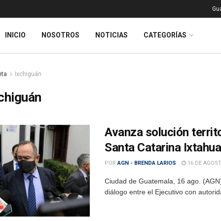
Gu
INICIO
NOSOTROS
NOTICIAS
CATEGORÍAS
eta
Ixchiguán
chiguán
Avanza solución terri
Santa Catarina Ixtahu
POR
AGN - BRENDA LARIOS
16 DE AGOST
Ciudad de Guatemala, 16 ago. (AGN)
diálogo entre el Ejecutivo con autori