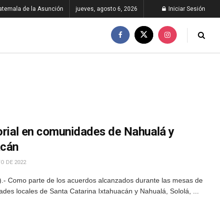
atemala de la Asunción
jueves, agosto 6, 2026
Iniciar Sesión
torial en comunidades de Nahualá y
acán
O DE 2022
.- Como parte de los acuerdos alcanzados durante las mesas de
dades locales de Santa Catarina Ixtahuacán y Nahualá, Sololá, ...