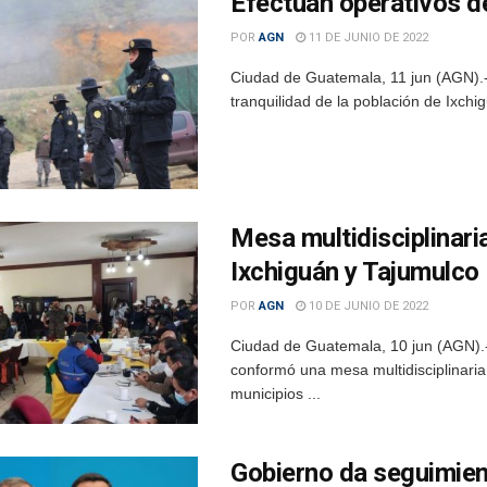
Efectúan operativos d
POR
AGN
11 DE JUNIO DE 2022
Ciudad de Guatemala, 11 jun (AGN).-
tranquilidad de la población de Ixchi
Mesa multidisciplinari
Ixchiguán y Tajumulco
POR
AGN
10 DE JUNIO DE 2022
Ciudad de Guatemala, 10 jun (AGN).- 
conformó una mesa multidisciplinari
municipios ...
Gobierno da seguimien