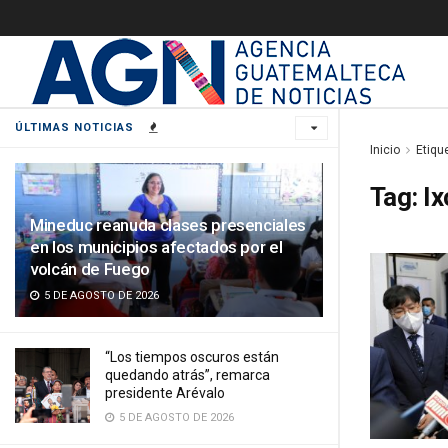
ÚLTIMAS NOTICIAS
Inicio
Etiqu
Tag:
Ix
Mineduc reanuda clases presenciales
en los municipios afectados por el
volcán de Fuego
5 DE AGOSTO DE 2026
“Los tiempos oscuros están
quedando atrás”, remarca
presidente Arévalo
5 DE AGOSTO DE 2026