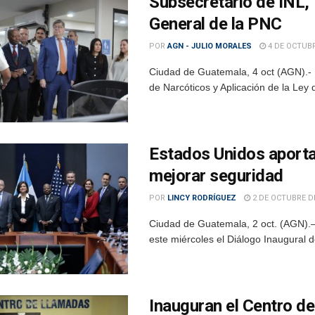
Subsecretario de INL, 
General de la PNC
POR
AGN - JULIO MORALES
4 DE OCTUBR
Ciudad de Guatemala, 4 oct (AGN).- E
de Narcóticos y Aplicación de la Ley 
Estados Unidos aporta
mejorar seguridad
POR
LINCY RODRÍGUEZ
2 DE OCTUBRE D
Ciudad de Guatemala, 2 oct. (AGN).–
este miércoles el Diálogo Inaugural d
Inauguran el Centro de