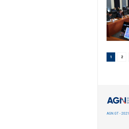
1
2
AGN.GT - 202