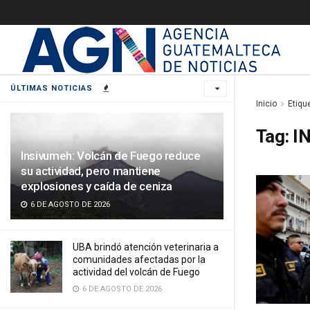
ÚLTIMAS NOTICIAS
Inicio
Etiqu
Tag:
I
Insivumeh: Volcán de Fuego reduce
su actividad, pero mantiene
explosiones y caída de ceniza
6 DE AGOSTO DE 2026
UBA brindó atención veterinaria a
comunidades afectadas por la
actividad del volcán de Fuego
6 DE AGOSTO DE 2026