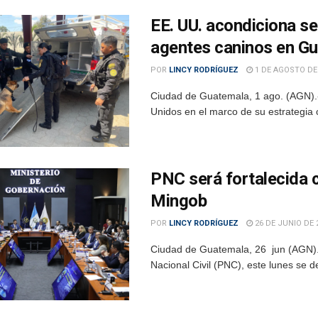
EE. UU. acondiciona se
agentes caninos en G
POR
LINCY RODRÍGUEZ
1 DE AGOSTO DE
Ciudad de Guatemala, 1 ago. (AGN).-
Unidos en el marco de su estrategia co
PNC será fortalecida 
Mingob
POR
LINCY RODRÍGUEZ
26 DE JUNIO DE 
Ciudad de Guatemala, 26 jun (AGN).–
Nacional Civil (PNC), este lunes se de