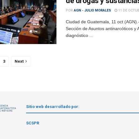
de drogas y sustancia
POR
AGN - JULIO MORALES
11 DE OCTUB
Ciudad de Guatemala, 11 oct (AGN).- 
Sección de Asuntos antinarcóticos y 
diagnóstico ...
3
Next
Sitio web desarrollado por:
1
SCSPR