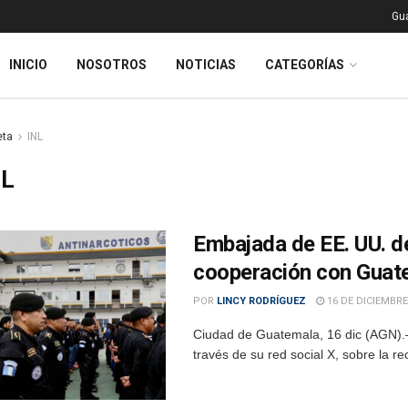
Gu
INICIO
NOSOTROS
NOTICIAS
CATEGORÍAS
eta
INL
NL
Embajada de EE. UU. d
cooperación con Guat
POR
LINCY RODRÍGUEZ
16 DE DICIEMBRE
Ciudad de Guatemala, 16 dic (AGN).
través de su red social X, sobre la re