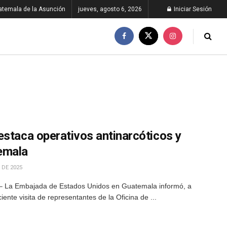
atemala de la Asunción
jueves, agosto 6, 2026
Iniciar Sesión
estaca operativos antinarcóticos y
emala
 DE 2025
– La Embajada de Estados Unidos en Guatemala informó, a
ciente visita de representantes de la Oficina de ...