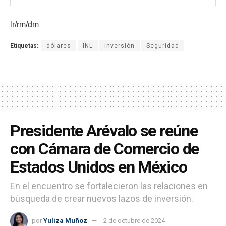
lr/rm/dm
Etiquetas:
dólares
INL
inversión
Seguridad
Presidente Arévalo se reúne
con Cámara de Comercio de
Estados Unidos en México
En el encuentro se fortalecieron las relaciones en
búsqueda de crear nuevos lazos de inversión.
por
Yuliza Muñoz
2 de octubre de 2024