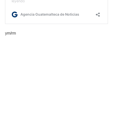
ym/rm
Etiquetas:
AmCham México
Bernardo Arévalo
inversión
presidente Bernardo Arévalo
AGN.GT - 2021