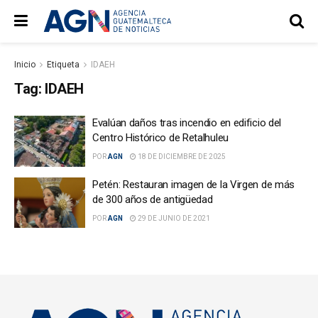
Inicio
Etiqueta
IDAEH
Tag:
IDAEH
Evalúan daños tras incendio en edificio del
Centro Histórico de Retalhuleu
POR
AGN
18 DE DICIEMBRE DE 2025
Petén: Restauran imagen de la Virgen de más
de 300 años de antigüedad
POR
AGN
29 DE JUNIO DE 2021