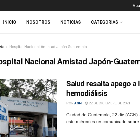
Gua
INICIO
NOSOTROS
NOTICIAS
CATEGORÍAS
eta
Hospital Nacional Amistad Japón-Guatemala
ospital Nacional Amistad Japón-Guatem
Salud resalta apego a 
hemodiálisis
POR
AGN
22 DE DICIEMBRE DE 2021
Ciudad de Guatemala, 22 dic (AGN).- 
este miércoles un comunicado sobre la