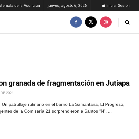
atemala de la Asunción
jueves, agosto 6, 2026
Iniciar Sesión
on granada de fragmentación en Jutiapa
 DE 2024
n patrullaje rutinario en el barrio La Samaritana, El Progreso,
gentes de la Comisaría 21 sorprendieron a Santos “N”, ...