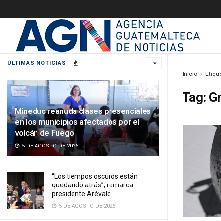
ÚLTIMAS NOTICIAS
Inicio
Etiqu
Tag:
G
Mineduc reanuda clases presenciales
en los municipios afectados por el
volcán de Fuego
5 DE AGOSTO DE 2026
“Los tiempos oscuros están
quedando atrás”, remarca
presidente Arévalo
5 DE AGOSTO DE 2026