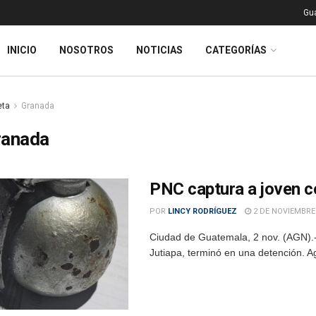
Gu
INICIO
NOSOTROS
NOTICIAS
CATEGORÍAS
eta
Granada
ranada
PNC captura a joven c
POR
LINCY RODRÍGUEZ
2 DE NOVIEMBRE
Ciudad de Guatemala, 2 nov. (AGN).- U
Jutiapa, terminó en una detención. A