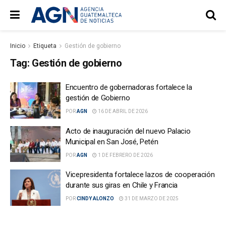
Inicio
Etiqueta
Gestión de gobierno
Tag:
Gestión de gobierno
Encuentro de gobernadoras fortalece la
gestión de Gobierno
POR
AGN
16 DE ABRIL DE 2026
Acto de inauguración del nuevo Palacio
Municipal en San José, Petén
POR
AGN
1 DE FEBRERO DE 2026
Vicepresidenta fortalece lazos de cooperación
durante sus giras en Chile y Francia
POR
CINDY ALONZO
31 DE MARZO DE 2025