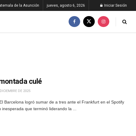
atemala de la Asunción
jueves, agosto 6, 2026
Iniciar Sesión
montada culé
DICIEMBRE DE 2025
l Barcelona logró sumar de a tres ante el Frankfurt en el Spotify
nesperada que terminó liderando la ...