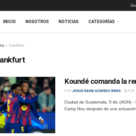
Gu
INICIO
NOSOTROS
NOTICIAS
CATEGORÍAS
eta
Frankfurt
ankfurt
Koundé comanda la re
POR
JOSUE DAVID ACEVEDO RIVAS
9 DE 
Ciudad de Guatemala, 9 dic (AGN).- E
Camp Nou después de una actuación i