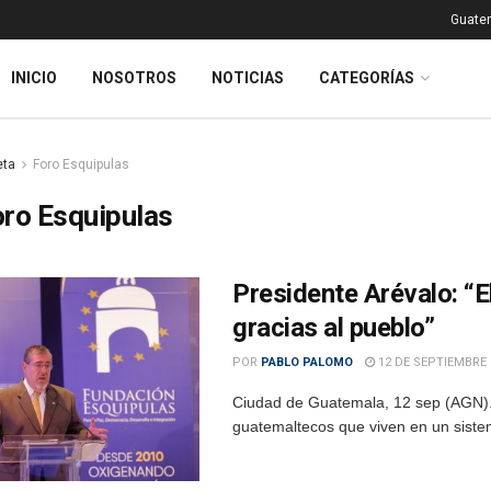
Guatem
INICIO
NOSOTROS
NOTICIAS
CATEGORÍAS
eta
Foro Esquipulas
ro Esquipulas
Presidente Arévalo: “
gracias al pueblo”
POR
PABLO PALOMO
12 DE SEPTIEMBRE 
Ciudad de Guatemala, 12 sep (AGN).-
guatemaltecos que viven en un siste