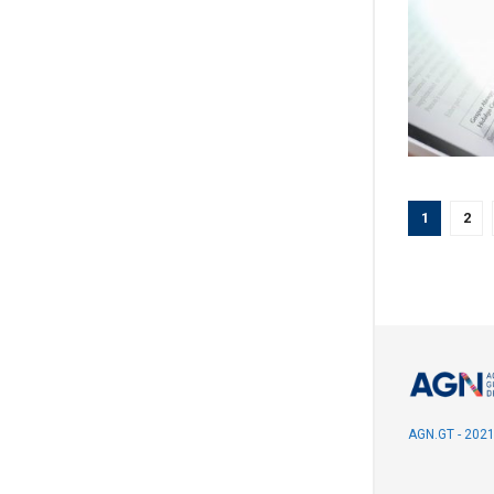
1
2
AGN.GT - 202