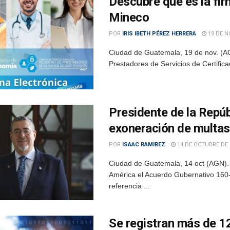
Descubre qué es la fi
Mineco
POR
IRIS IBETH PÉREZ HERRERA
19 DE N
Ciudad de Guatemala, 19 de nov. (AG
Prestadores de Servicios de Certifica
Presidente de la Repúbl
exoneración de multas
POR
ISAAC RAMIREZ
14 DE OCTUBRE DE 
Ciudad de Guatemala, 14 oct (AGN).- 
América el Acuerdo Gubernativo 160-2
referencia ...
Se registran más de 12