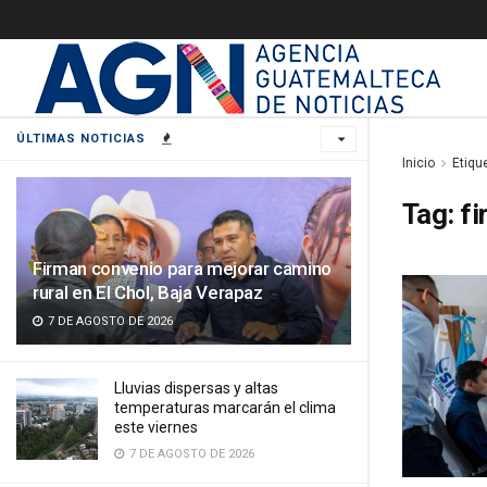
ÚLTIMAS NOTICIAS
Inicio
Etiqu
Tag:
fi
Firman convenio para mejorar camino
rural en El Chol, Baja Verapaz
7 DE AGOSTO DE 2026
Lluvias dispersas y altas
temperaturas marcarán el clima
este viernes
7 DE AGOSTO DE 2026