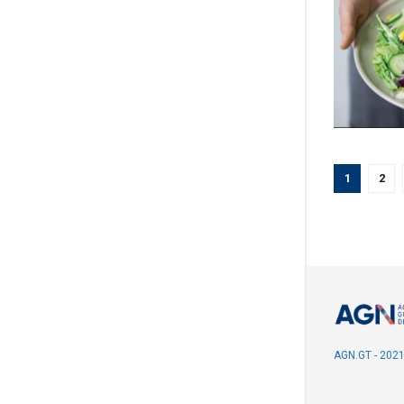
1
2
AGN.GT - 202