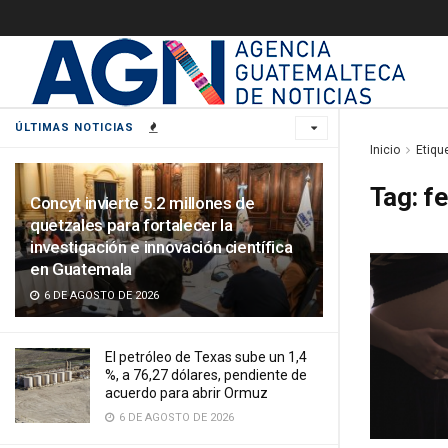
ÚLTIMAS NOTICIAS
Inicio
Etiqu
Tag:
fe
Concyt invierte 5.2 millones de
quetzales para fortalecer la
investigación e innovación científica
en Guatemala
6 DE AGOSTO DE 2026
El petróleo de Texas sube un 1,4
%, a 76,27 dólares, pendiente de
acuerdo para abrir Ormuz
6 DE AGOSTO DE 2026