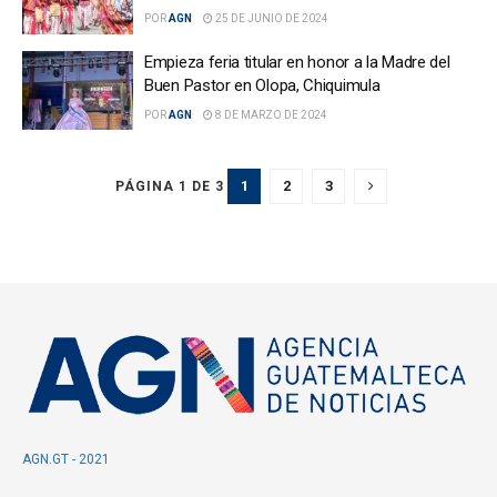
POR
AGN
25 DE JUNIO DE 2024
Empieza feria titular en honor a la Madre del
Buen Pastor en Olopa, Chiquimula
POR
AGN
8 DE MARZO DE 2024
1
2
3
PÁGINA 1 DE 3
AGN.GT - 2021