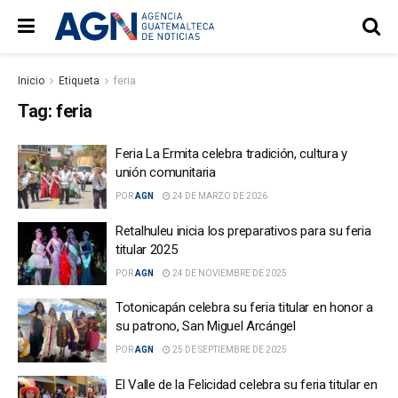
Inicio
Etiqueta
feria
Tag:
feria
Feria La Ermita celebra tradición, cultura y
unión comunitaria
POR
AGN
24 DE MARZO DE 2026
Retalhuleu inicia los preparativos para su feria
titular 2025
POR
AGN
24 DE NOVIEMBRE DE 2025
Totonicapán celebra su feria titular en honor a
su patrono, San Miguel Arcángel
POR
AGN
25 DE SEPTIEMBRE DE 2025
El Valle de la Felicidad celebra su feria titular en