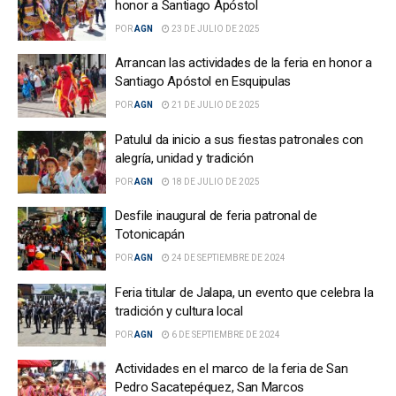
honor a Santiago Apóstol
POR
AGN
23 DE JULIO DE 2025
Arrancan las actividades de la feria en honor a
Santiago Apóstol en Esquipulas
POR
AGN
21 DE JULIO DE 2025
Patulul da inicio a sus fiestas patronales con
alegría, unidad y tradición
POR
AGN
18 DE JULIO DE 2025
Desfile inaugural de feria patronal de
Totonicapán
POR
AGN
24 DE SEPTIEMBRE DE 2024
Feria titular de Jalapa, un evento que celebra la
tradición y cultura local
POR
AGN
6 DE SEPTIEMBRE DE 2024
Actividades en el marco de la feria de San
Pedro Sacatepéquez, San Marcos