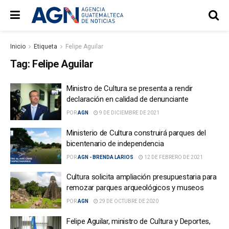
Inicio
Etiqueta
Felipe Aguilar
Tag:
Felipe Aguilar
Ministro de Cultura se presenta a rendir
declaración en calidad de denunciante
POR
AGN
9 DE DICIEMBRE DE 2021
Ministerio de Cultura construirá parques del
bicentenario de independencia
POR
AGN - BRENDA LARIOS
12 DE FEBRERO DE 2021
Cultura solicita ampliación presupuestaria para
remozar parques arqueológicos y museos
POR
AGN
29 DE OCTUBRE DE 2020
Felipe Aguilar, ministro de Cultura y Deportes,