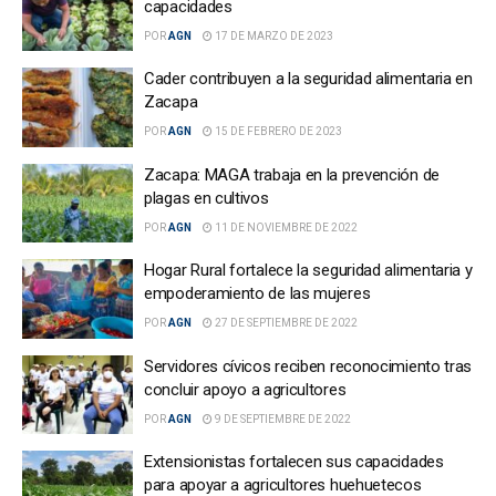
capacidades
POR
AGN
17 DE MARZO DE 2023
Cader contribuyen a la seguridad alimentaria en
Zacapa
POR
AGN
15 DE FEBRERO DE 2023
Zacapa: MAGA trabaja en la prevención de
plagas en cultivos
POR
AGN
11 DE NOVIEMBRE DE 2022
Hogar Rural fortalece la seguridad alimentaria y
empoderamiento de las mujeres
POR
AGN
27 DE SEPTIEMBRE DE 2022
Servidores cívicos reciben reconocimiento tras
concluir apoyo a agricultores
POR
AGN
9 DE SEPTIEMBRE DE 2022
Extensionistas fortalecen sus capacidades
para apoyar a agricultores huehuetecos