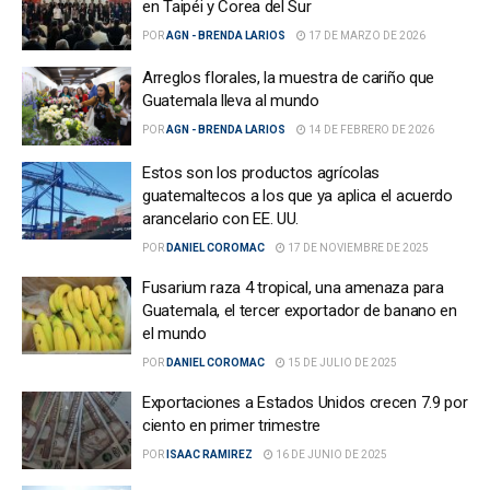
en Taipéi y Corea del Sur
POR
AGN - BRENDA LARIOS
17 DE MARZO DE 2026
Arreglos florales, la muestra de cariño que
Guatemala lleva al mundo
POR
AGN - BRENDA LARIOS
14 DE FEBRERO DE 2026
Estos son los productos agrícolas
guatemaltecos a los que ya aplica el acuerdo
arancelario con EE. UU.
POR
DANIEL COROMAC
17 DE NOVIEMBRE DE 2025
Fusarium raza 4 tropical, una amenaza para
Guatemala, el tercer exportador de banano en
el mundo
POR
DANIEL COROMAC
15 DE JULIO DE 2025
Exportaciones a Estados Unidos crecen 7.9 por
ciento en primer trimestre
POR
ISAAC RAMIREZ
16 DE JUNIO DE 2025