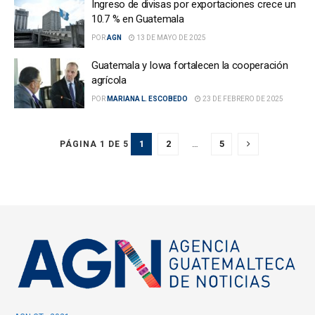
Ingreso de divisas por exportaciones crece un
10.7 % en Guatemala
POR
AGN
13 DE MAYO DE 2025
Guatemala y Iowa fortalecen la cooperación
agrícola
POR
MARIANA L. ESCOBEDO
23 DE FEBRERO DE 2025
1
2
…
5
PÁGINA 1 DE 5