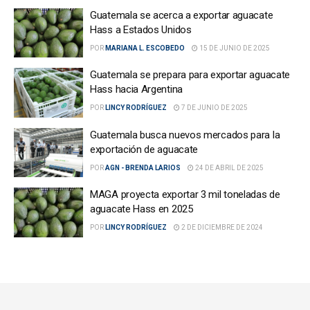
Guatemala se acerca a exportar aguacate
Hass a Estados Unidos
POR
MARIANA L. ESCOBEDO
15 DE JUNIO DE 2025
Guatemala se prepara para exportar aguacate
Hass hacia Argentina
POR
LINCY RODRÍGUEZ
7 DE JUNIO DE 2025
Guatemala busca nuevos mercados para la
exportación de aguacate
POR
AGN - BRENDA LARIOS
24 DE ABRIL DE 2025
MAGA proyecta exportar 3 mil toneladas de
aguacate Hass en 2025
POR
LINCY RODRÍGUEZ
2 DE DICIEMBRE DE 2024