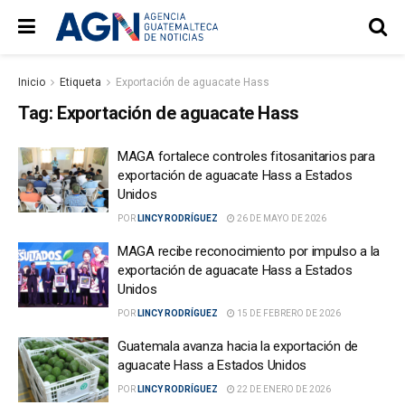
Inicio
Etiqueta
Exportación de aguacate Hass
Tag:
Exportación de aguacate Hass
MAGA fortalece controles fitosanitarios para
exportación de aguacate Hass a Estados
Unidos
POR
LINCY RODRÍGUEZ
26 DE MAYO DE 2026
MAGA recibe reconocimiento por impulso a la
exportación de aguacate Hass a Estados
Unidos
POR
LINCY RODRÍGUEZ
15 DE FEBRERO DE 2026
Guatemala avanza hacia la exportación de
aguacate Hass a Estados Unidos
POR
LINCY RODRÍGUEZ
22 DE ENERO DE 2026