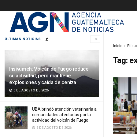
ÚLTIMAS NOTICIAS
Inicio
Etiqu
Tag:
e
Insivumeh: Volcán de Fuego reduce
su actividad, pero mantiene
explosiones y caída de ceniza
6 DE AGOSTO DE 2026
UBA brindó atención veterinaria a
comunidades afectadas por la
actividad del volcán de Fuego
6 DE AGOSTO DE 2026