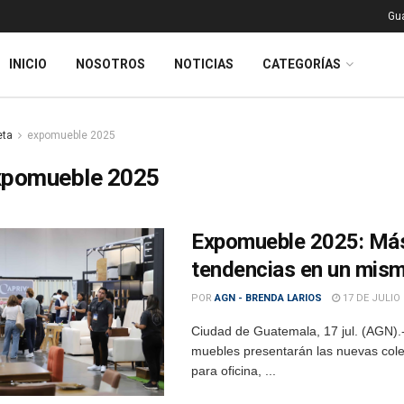
Gu
INICIO
NOSOTROS
NOTICIAS
CATEGORÍAS
eta
expomueble 2025
xpomueble 2025
Expomueble 2025: Más
tendencias en un mism
POR
AGN - BRENDA LARIOS
17 DE JULIO 
Ciudad de Guatemala, 17 jul. (AGN).
muebles presentarán las nuevas cole
para oficina, ...