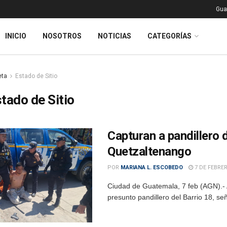
Gua
INICIO
NOSOTROS
NOTICIAS
CATEGORÍAS
eta
Estado de Sitio
tado de Sitio
Capturan a pandillero 
Quetzaltenango
POR
MARIANA L. ESCOBEDO
7 DE FEBRER
Ciudad de Guatemala, 7 feb (AGN).- A
presunto pandillero del Barrio 18, s