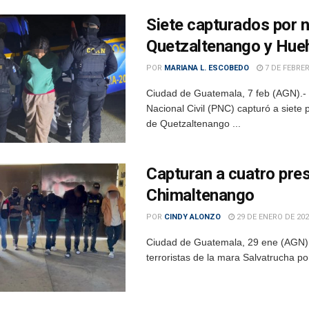
Siete capturados por 
Quetzaltenango y Hue
POR
MARIANA L. ESCOBEDO
7 DE FEBRER
Ciudad de Guatemala, 7 feb (AGN).- 
Nacional Civil (PNC) capturó a siete
de Quetzaltenango ...
Capturan a cuatro pre
Chimaltenango
POR
CINDY ALONZO
29 DE ENERO DE 202
Ciudad de Guatemala, 29 ene (AGN).–
terroristas de la mara Salvatrucha por