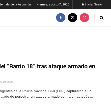
temala de la Asunción
viernes, agosto 7, 2026
Iniciar Sesión
del “Barrio 18” tras ataque armado en
O DE 2026
gentes de la Policía Nacional Civil (PNC) capturaron a un
eñalado de perpetrar un ataque armado contra un autobús ...