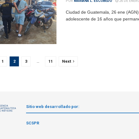
POR
MARIANA L. ESCOBEDO
26 DE ENERO
Ciudad de Guatemala, 26 ene (AGN).- 
adolescente de 16 años que permanecí
1
2
3
…
11
Next
Sitio web desarrollado por:
1
SCSPR