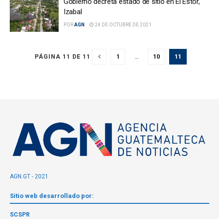
Gobierno decreta estado de sitio en El Estor,
Izabal
POR
AGN
24 DE OCTUBRE DE 2021
1
…
10
11
PÁGINA 11 DE 11
AGN.GT - 2021
Sitio web desarrollado por:
SCSPR