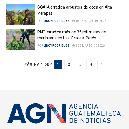
SGAIA erradica arbustos de coca en Alta
Verapaz
POR
LINCY RODRÍGUEZ
16 DE MARZO DE 2026
PNC erradica más de 35 mil matas de
marihuana en Las Cruces, Petén
POR
LINCY RODRÍGUEZ
3 DE MARZO DE 2026
1
2
…
4
PÁGINA 1 DE 4