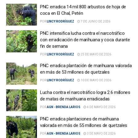
PNC erradica 14 mil 800 arbustos de hoja de
coca en El Chal, Petén
POR
LINCY RODRÍGUEZ
7 DE JUNIO DE 2026
PNC intensifica lucha contra el narcotráfico
con erradicación de marihuana y coca durante
fin de semana
POR
LINCY RODRÍGUEZ
25 DE MAYO DE 2026
PNC erradica plantación de marihuana valorada
en más de 53 millones de quetzales
POR
LINCY RODRÍGUEZ
10 DE MAYO DE 2026
Lucha contra el narcotráfico logra 2.6 millones
de matas de marihuana erradicadas
POR
AGN - BRENDA LARIOS
4 DE MAYO DE 2026
PNC erradica plantaciones de marihuana
valorada en más de 55 millones de quetzales
POR
AGN - BRENDA LARIOS
3 DE MAYO DE 2026