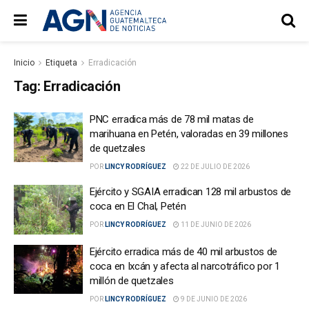
Inicio
Etiqueta
Erradicación
Tag:
Erradicación
PNC erradica más de 78 mil matas de
marihuana en Petén, valoradas en 39 millones
de quetzales
POR
LINCY RODRÍGUEZ
22 DE JULIO DE 2026
Ejército y SGAIA erradican 128 mil arbustos de
coca en El Chal, Petén
POR
LINCY RODRÍGUEZ
11 DE JUNIO DE 2026
Ejército erradica más de 40 mil arbustos de
coca en Ixcán y afecta al narcotráfico por 1
millón de quetzales
POR
LINCY RODRÍGUEZ
9 DE JUNIO DE 2026