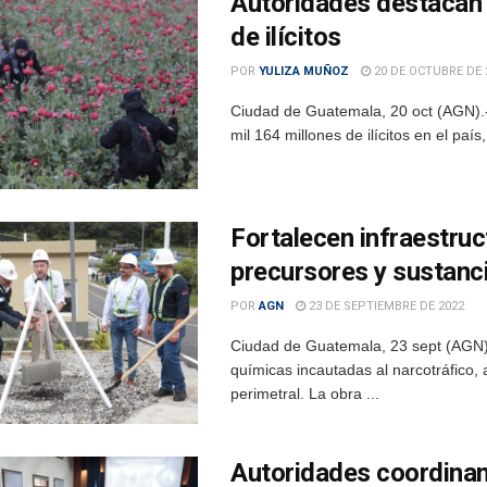
Autoridades destacan l
de ilícitos
POR
YULIZA MUÑOZ
20 DE OCTUBRE DE 
Ciudad de Guatemala, 20 oct (AGN).-
mil 164 millones de ilícitos en el país,
Fortalecen infraestru
precursores y sustanc
POR
AGN
23 DE SEPTIEMBRE DE 2022
Ciudad de Guatemala, 23 sept (AGN).
químicas incautadas al narcotráfico,
perimetral. La obra ...
Autoridades coordinan