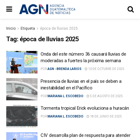
Inicio
Etiqueta
época de lluvias 2025
Tag:
época de lluvias 2025
Onda del este número 36 causará lluvias de
moderadas a fuertes la próxima semana
POR
AGN - BRENDA LARIOS
10 DE OCTUBRE DE 2025
Presencia de lluvias en el país se deben a
inestabilidad en el Pacífico
POR
MARIANA L. ESCOBEDO
5 DE AGOSTO DE 2025
Tormenta tropical Erick evoluciona a huracán
POR
MARIANA L. ESCOBEDO
18 DE JUNIO DE 2025
CIV desarrolla plan de respuesta para atender