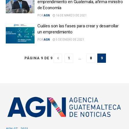
emprendimiento en Guatemala, afirma ministro
de Economía
POR
AGN
16 DE MARZO DE 2021
Cuáles son las fases para crear y desarrollar
un emprendimiento
POR
AGN
5 DE ENERO DE 2021
1
…
8
9
PÁGINA 9 DE 9
AGN.GT - 2021