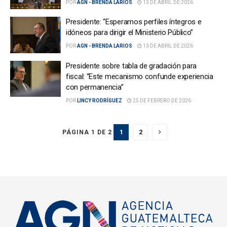
POR
AGN - BRENDA LARIOS
13 DE ABRIL DE 2026
Presidente: “Esperamos perfiles íntegros e
idóneos para dirigir el Ministerio Público”
POR
AGN - BRENDA LARIOS
13 DE ABRIL DE 2026
Presidente sobre tabla de gradación para
fiscal: “Este mecanismo confunde experiencia
con permanencia”
POR
LINCY RODRÍGUEZ
25 DE FEBRERO DE 2026
1
2
PÁGINA 1 DE 2