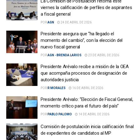
La Comisión de Postulación retoma este
viernes la calificación de perfiles de aspirantes
a fiscal general
POR
AGN
24 DE ABRIL DE 2026
Presidente asegura que “ha llegado el
momento del cambio”, con la elección del
nuevo fiscal general
POR
AGN - BRENDA LARIOS
23 DE ABRIL DE 2026
Presidente Arévalo recibe a misión de la OEA
que acompaña procesos de designación de
autoridades justicia
POR
R MORALES
16 DE ABRIL DE 2026
Presidente Arévalo: “Elección de Fiscal General,
momento crítico para el futuro del país”
POR
PABLO PALOMO
14 DE ABRIL DE 2026
Comisión de postulación inicia calificación final
de expedientes de candidatos al MP